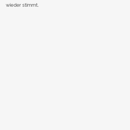
wieder stimmt.
IDEE
Es gibt viele
großartige
Ideen – nicht
alle führen
zum Erfolg.
Was
unterscheidet eine Idee von einem
erfolgreichen Geschäftsmodell?